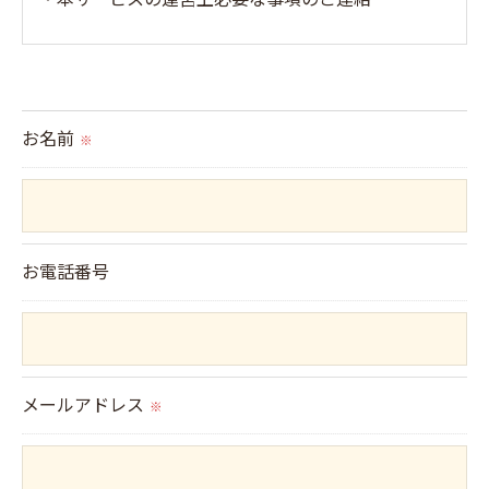
＜個人情報の提供について＞
当社ではお客様の同意を得た場合または法令に定め
られた場合を除き、
お名前
※
取得した個人情報を第三者に提供することはいたし
ません。
＜個人情報の委託について＞
お電話番号
当社では、利用目的の達成に必要な範囲において、
個人情報を外部に委託する場合があります。
これらの委託先に対しては個人情報保護契約等の措
メールアドレス
置をとり、適切な監督を行います。
※
＜個人情報の安全管理＞