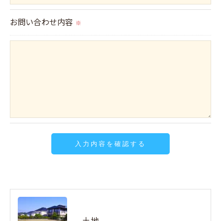
当社では、個人情報の漏洩等がなされないよう、適
お問い合わせ内容
切に安全管理対策を実施します。
※
＜個人情報を与えなかった場合に生じる結果＞
必要な情報を頂けない場合は、それに対応した当社
のサービスをご提供できない場合がございますので
予めご了承ください。
＜個人情報の開示･訂正・削除･利用停止の手続につ
いて＞
当社では、お客様の個人情報の開示･訂正･削除・利
用停止の手続を定めさせて頂いております。
ご本人である事を確認のうえ、対応させて頂きま
す。